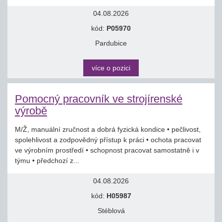
04.08.2026
kód:
P05970
Pardubice
více o pozici
Pomocný pracovník ve strojírenské
výrobě
M/Ž, manuální zručnost a dobrá fyzická kondice • pečlivost,
spolehlivost a zodpovědný přístup k práci • ochota pracovat
ve výrobním prostředí • schopnost pracovat samostatně i v
týmu • předchozí z...
04.08.2026
kód:
H05987
Stéblová