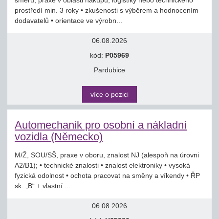
směru; praxe v oblasti nákupu, logistiky nebo technického
prostředí min. 3 roky • zkušenosti s výběrem a hodnocením
dodavatelů • orientace ve výrobn...
06.08.2026
kód:
P05969
Pardubice
více o pozici
Automechanik pro osobní a nákladní
vozidla (Německo)
M/Ž, SOU/SŠ, praxe v oboru, znalost NJ (alespoň na úrovni
A2/B1); • technické znalosti • znalost elektroniky • vysoká
fyzická odolnost • ochota pracovat na směny a víkendy • ŘP
sk. „B“ + vlastní ...
06.08.2026