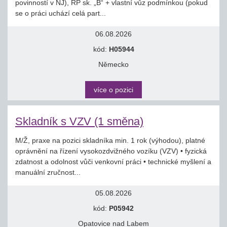
povinností v NJ), ŘP sk. „B“ + vlastní vůz podmínkou (pokud
se o práci uchází celá part...
06.08.2026
kód:
H05944
Německo
více o pozici
Skladník s VZV (1 směna)
M/Ž, praxe na pozici skladníka min. 1 rok (výhodou), platné
oprávnění na řízení vysokozdvižného vozíku (VZV) • fyzická
zdatnost a odolnost vůči venkovní práci • technické myšlení a
manuální zručnost...
05.08.2026
kód:
P05942
Opatovice nad Labem