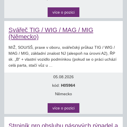
více o pozici
Svářeč TIG / WIG / MAG / MIG
(Německo)
M/Ž, SOU/SŠ, praxe v oboru, svářečský průkaz TIG / WIG /
MAG / MIG, základní znalost NJ (alespoň na úrovni A2), ŘP
sk. „B“ + vlastní vozidlo podmínkou (pokud se o práci uchází
celá parta, stačí vůz u ...
05.08.2026
kód:
H05964
Německo
více o pozici
Strojník pro obsluhu pásových rýpadel a