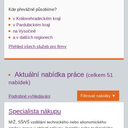
Kde převážně působíme?
v Královehradeckém kraji
v Pardubickém kraji
na Vysočině
a v dalších regionech
Přehled všech služeb pro firmy
Aktuální nabídka práce
(celkem 51
nabídek)
Filtrovat nabídky ▼
Podrobné vyhledávání
Specialista nákupu
M/Ž, SŠ/VŠ vzdělání technického nebo ekonomického