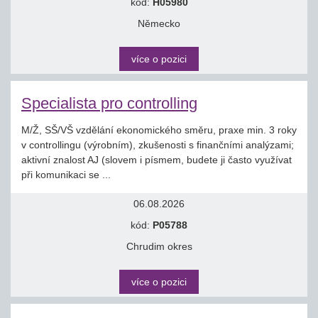
kód:
H05980
Německo
více o pozici
Specialista pro controlling
M/Ž, SŠ/VŠ vzdělání ekonomického směru, praxe min. 3 roky
v controllingu (výrobním), zkušenosti s finančními analýzami;
aktivní znalost AJ (slovem i písmem, budete ji často využívat
při komunikaci se ...
06.08.2026
kód:
P05788
Chrudim okres
více o pozici