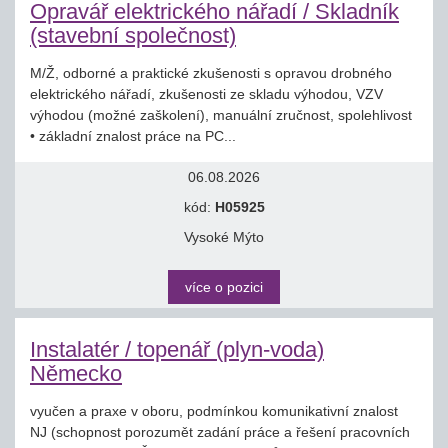
Opravář elektrického nářadí / Skladník
(stavební společnost)
M/Ž, odborné a praktické zkušenosti s opravou drobného
elektrického nářadí, zkušenosti ze skladu výhodou, VZV
výhodou (možné zaškolení), manuální zručnost, spolehlivost
• základní znalost práce na PC...
06.08.2026
kód:
H05925
Vysoké Mýto
více o pozici
Instalatér / topenář (plyn-voda)
Německo
vyučen a praxe v oboru, podmínkou komunikativní znalost
NJ (schopnost porozumět zadání práce a řešení pracovních