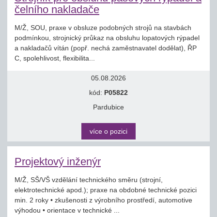
čelního nakladače
M/Ž, SOU, praxe v obsluze podobných strojů na stavbách
podmínkou, strojnický průkaz na obsluhu lopatových rýpadel
a nakladačů vítán (popř. nechá zaměstnavatel dodělat), ŘP
C, spolehlivost, flexibilita...
05.08.2026
kód:
P05822
Pardubice
více o pozici
Projektový inženýr
M/Ž, SŠ/VŠ vzdělání technického směru (strojní,
elektrotechnické apod.); praxe na obdobné technické pozici
min. 2 roky • zkušenosti z výrobního prostředí, automotive
výhodou • orientace v technické ...