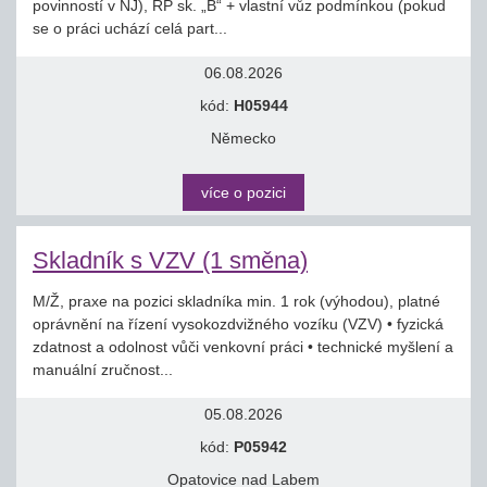
povinností v NJ), ŘP sk. „B“ + vlastní vůz podmínkou (pokud
se o práci uchází celá part...
06.08.2026
kód:
H05944
Německo
více o pozici
Skladník s VZV (1 směna)
M/Ž, praxe na pozici skladníka min. 1 rok (výhodou), platné
oprávnění na řízení vysokozdvižného vozíku (VZV) • fyzická
zdatnost a odolnost vůči venkovní práci • technické myšlení a
manuální zručnost...
05.08.2026
kód:
P05942
Opatovice nad Labem