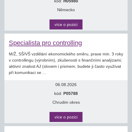
kód:
H05980
Německo
více o pozici
Specialista pro controlling
M/Ž, SŠ/VŠ vzdělání ekonomického směru, praxe min. 3 roky
v controllingu (výrobním), zkušenosti s finančními analýzami;
aktivní znalost AJ (slovem i písmem, budete ji často využívat
při komunikaci se ...
06.08.2026
kód:
P05788
Chrudim okres
více o pozici