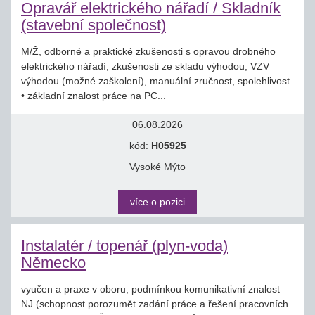
Opravář elektrického nářadí / Skladník
(stavební společnost)
M/Ž, odborné a praktické zkušenosti s opravou drobného
elektrického nářadí, zkušenosti ze skladu výhodou, VZV
výhodou (možné zaškolení), manuální zručnost, spolehlivost
• základní znalost práce na PC...
06.08.2026
kód:
H05925
Vysoké Mýto
více o pozici
Instalatér / topenář (plyn-voda)
Německo
vyučen a praxe v oboru, podmínkou komunikativní znalost
NJ (schopnost porozumět zadání práce a řešení pracovních