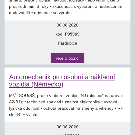
směru; praxe v oblasti nákupu, logistiky nebo technického
prostředí min. 3 roky • zkušenosti s výběrem a hodnocením
dodavatelů • orientace ve výrobn...
06.08.2026
kód:
P05969
Pardubice
více o pozici
Automechanik pro osobní a nákladní
vozidla (Německo)
M/Ž, SOU/SŠ, praxe v oboru, znalost NJ (alespoň na úrovni
A2/B1); • technické znalosti • znalost elektroniky • vysoká
fyzická odolnost • ochota pracovat na směny a víkendy • ŘP
sk. „B“ + vlastní ...
06.08.2026