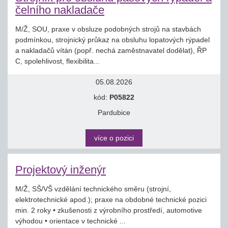
čelního nakladače
M/Ž, SOU, praxe v obsluze podobných strojů na stavbách
podmínkou, strojnický průkaz na obsluhu lopatových rýpadel
a nakladačů vítán (popř. nechá zaměstnavatel dodělat), ŘP
C, spolehlivost, flexibilita...
05.08.2026
kód:
P05822
Pardubice
více o pozici
Projektový inženýr
M/Ž, SŠ/VŠ vzdělání technického směru (strojní,
elektrotechnické apod.); praxe na obdobné technické pozici
min. 2 roky • zkušenosti z výrobního prostředí, automotive
výhodou • orientace v technické ...