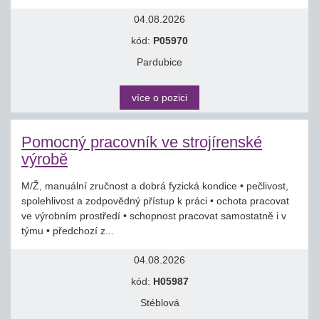
04.08.2026
kód:
P05970
Pardubice
více o pozici
Pomocný pracovník ve strojírenské
výrobě
M/Ž, manuální zručnost a dobrá fyzická kondice • pečlivost,
spolehlivost a zodpovědný přístup k práci • ochota pracovat
ve výrobním prostředí • schopnost pracovat samostatně i v
týmu • předchozí z...
04.08.2026
kód:
H05987
Stéblová