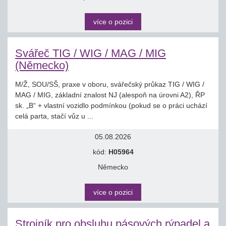
více o pozici
Svářeč TIG / WIG / MAG / MIG
(Německo)
M/Ž, SOU/SŠ, praxe v oboru, svářečský průkaz TIG / WIG /
MAG / MIG, základní znalost NJ (alespoň na úrovni A2), ŘP
sk. „B“ + vlastní vozidlo podmínkou (pokud se o práci uchází
celá parta, stačí vůz u ...
05.08.2026
kód:
H05964
Německo
více o pozici
Strojník pro obsluhu pásových rýpadel a