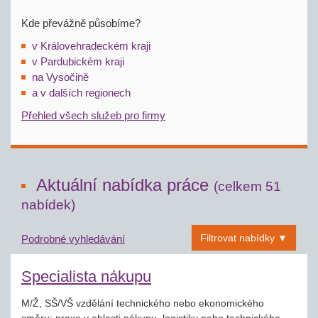
Kde převážně působíme?
v Královehradeckém kraji
v Pardubickém kraji
na Vysočině
a v dalších regionech
Přehled všech služeb pro firmy
Aktuální nabídka práce
(celkem 51
nabídek)
Filtrovat nabídky ▼
Podrobné vyhledávání
Specialista nákupu
M/Ž, SŠ/VŠ vzdělání technického nebo ekonomického