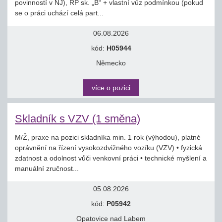
povinností v NJ), ŘP sk. „B“ + vlastní vůz podmínkou (pokud
se o práci uchází celá part...
06.08.2026
kód:
H05944
Německo
více o pozici
Skladník s VZV (1 směna)
M/Ž, praxe na pozici skladníka min. 1 rok (výhodou), platné
oprávnění na řízení vysokozdvižného vozíku (VZV) • fyzická
zdatnost a odolnost vůči venkovní práci • technické myšlení a
manuální zručnost...
05.08.2026
kód:
P05942
Opatovice nad Labem