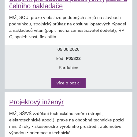
čelního nakladače
M/Ž, SOU, praxe v obsluze podobných strojů na stavbách
podmínkou, strojnický průkaz na obsluhu lopatových rýpadel
a nakladačů vítán (popř. nechá zaměstnavatel dodělat), ŘP
C, spolehlivost, flexibilita...
05.08.2026
kód:
P05822
Pardubice
více o pozici
Projektový inženýr
M/Ž, SŠ/VŠ vzdělání technického směru (strojní,
elektrotechnické apod.); praxe na obdobné technické pozici
min. 2 roky • zkušenosti z výrobního prostředí, automotive
výhodou • orientace v technické ...