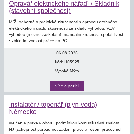
Opravář elektrického nářadí / Skladník
(stavební společnost)
M/Ž, odborné a praktické zkušenosti s opravou drobného
elektrického nářadí, zkušenosti ze skladu výhodou, VZV
výhodou (možné zaškolení), manuální zručnost, spolehlivost
• základní znalost práce na PC...
06.08.2026
kód:
H05925
Vysoké Mýto
více o pozici
Instalatér / topenář (plyn-voda)
Německo
vyučen a praxe v oboru, podmínkou komunikativní znalost
NJ (schopnost porozumět zadání práce a řešení pracovních