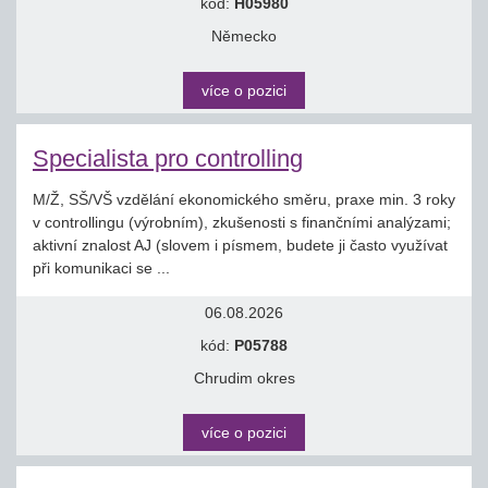
kód:
H05980
Německo
více o pozici
Specialista pro controlling
M/Ž, SŠ/VŠ vzdělání ekonomického směru, praxe min. 3 roky
v controllingu (výrobním), zkušenosti s finančními analýzami;
aktivní znalost AJ (slovem i písmem, budete ji často využívat
při komunikaci se ...
06.08.2026
kód:
P05788
Chrudim okres
více o pozici