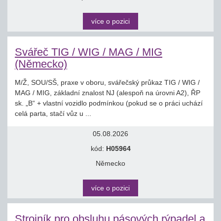
více o pozici
Svářeč TIG / WIG / MAG / MIG
(Německo)
M/Ž, SOU/SŠ, praxe v oboru, svářečský průkaz TIG / WIG /
MAG / MIG, základní znalost NJ (alespoň na úrovni A2), ŘP
sk. „B“ + vlastní vozidlo podmínkou (pokud se o práci uchází
celá parta, stačí vůz u ...
05.08.2026
kód:
H05964
Německo
více o pozici
Strojník pro obsluhu pásových rýpadel a