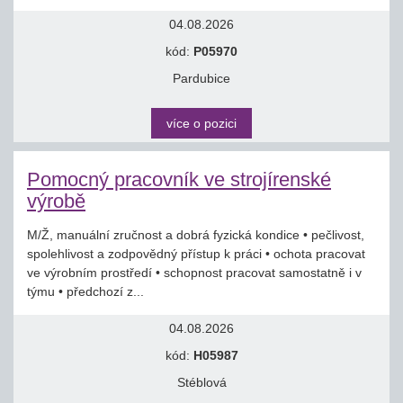
04.08.2026
kód:
P05970
Pardubice
více o pozici
Pomocný pracovník ve strojírenské
výrobě
M/Ž, manuální zručnost a dobrá fyzická kondice • pečlivost,
spolehlivost a zodpovědný přístup k práci • ochota pracovat
ve výrobním prostředí • schopnost pracovat samostatně i v
týmu • předchozí z...
04.08.2026
kód:
H05987
Stéblová