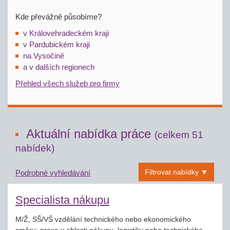
Kde převážně působíme?
v Královehradeckém kraji
v Pardubickém kraji
na Vysočině
a v dalších regionech
Přehled všech služeb pro firmy
Aktuální nabídka práce
(celkem 51
nabídek)
Filtrovat nabídky ▼
Podrobné vyhledávání
Specialista nákupu
M/Ž, SŠ/VŠ vzdělání technického nebo ekonomického