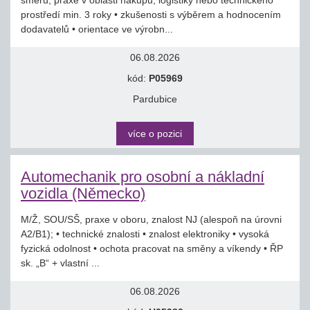
směru; praxe v oblasti nákupu, logistiky nebo technického
prostředí min. 3 roky • zkušenosti s výběrem a hodnocením
dodavatelů • orientace ve výrobn...
06.08.2026
kód:
P05969
Pardubice
více o pozici
Automechanik pro osobní a nákladní
vozidla (Německo)
M/Ž, SOU/SŠ, praxe v oboru, znalost NJ (alespoň na úrovni
A2/B1); • technické znalosti • znalost elektroniky • vysoká
fyzická odolnost • ochota pracovat na směny a víkendy • ŘP
sk. „B“ + vlastní ...
06.08.2026