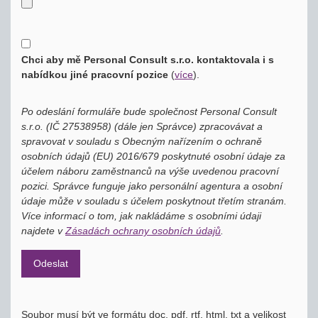
Chci aby mě Personal Consult s.r.o. kontaktovala i s
nabídkou jiné pracovní pozice
(
více
)
.
Po odeslání formuláře bude společnost Personal Consult
s.r.o. (IČ 27538958) (dále jen Správce) zpracovávat a
spravovat v souladu s Obecným nařízením o ochraně
osobních údajů (EU) 2016/679 poskytnuté osobní údaje za
účelem náboru zaměstnanců na výše uvedenou pracovní
pozici. Správce funguje jako personální agentura a osobní
údaje může v souladu s účelem poskytnout třetím stranám.
Více informací o tom, jak nakládáme s osobními údaji
najdete v
Zásadách ochrany osobních údajů
.
Soubor musí být ve formátu doc, pdf, rtf, html, txt a velikost