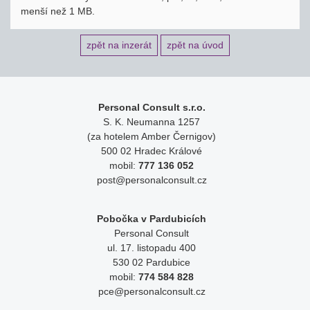
menší než 1 MB.
zpět na inzerát
zpět na úvod
Personal Consult s.r.o.
S. K. Neumanna 1257
(za hotelem Amber Černigov)
500 02 Hradec Králové
mobil:
777 136 052
post@personalconsult.cz
Pobočka v Pardubicích
Personal Consult
ul. 17. listopadu 400
530 02 Pardubice
mobil:
774 584 828
pce@personalconsult.cz