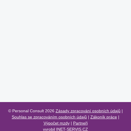
© Personal Consult 2026
Zásady zpracování osobních údajů
|
Souhlas se zpracováním osobních údajů
|
Zákoník práce
|
Výpočet mzdy
|
Partneři
vyrobil
INET-SERVIS.CZ