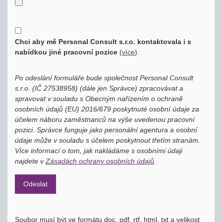
Chci aby mě Personal Consult s.r.o. kontaktovala i s
nabídkou jiné pracovní pozice
(
více
)
.
Po odeslání formuláře bude společnost Personal Consult
s.r.o. (IČ 27538958) (dále jen Správce) zpracovávat a
spravovat v souladu s Obecným nařízením o ochraně
osobních údajů (EU) 2016/679 poskytnuté osobní údaje za
účelem náboru zaměstnanců na výše uvedenou pracovní
pozici. Správce funguje jako personální agentura a osobní
údaje může v souladu s účelem poskytnout třetím stranám.
Více informací o tom, jak nakládáme s osobními údaji
najdete v
Zásadách ochrany osobních údajů
.
Soubor musí být ve formátu doc, pdf, rtf, html, txt a velikost