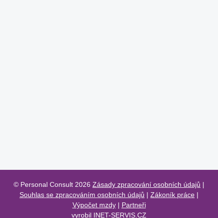
© Personal Consult 2026
Zásady zpracování osobních údajů
|
Souhlas se zpracováním osobních údajů
|
Zákoník práce
|
Výpočet mzdy
|
Partneři
vyrobil
INET-SERVIS.CZ