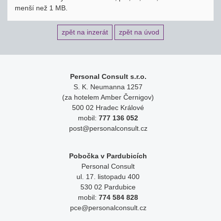
menší než 1 MB.
zpět na inzerát
zpět na úvod
Personal Consult s.r.o.
S. K. Neumanna 1257
(za hotelem Amber Černigov)
500 02 Hradec Králové
mobil:
777 136 052
post@personalconsult.cz
Pobočka v Pardubicích
Personal Consult
ul. 17. listopadu 400
530 02 Pardubice
mobil:
774 584 828
pce@personalconsult.cz