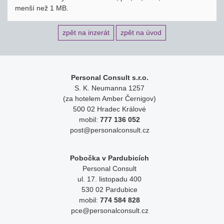
menší než 1 MB.
zpět na inzerát
zpět na úvod
Personal Consult s.r.o.
S. K. Neumanna 1257
(za hotelem Amber Černigov)
500 02 Hradec Králové
mobil:
777 136 052
post@personalconsult.cz
Pobočka v Pardubicích
Personal Consult
ul. 17. listopadu 400
530 02 Pardubice
mobil:
774 584 828
pce@personalconsult.cz