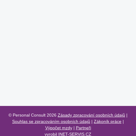
© Personal Consult 2026
Zásady zpracování osobních údajů
|
Souhlas se zpracováním osobních údajů
|
Zákoník práce
|
Výpočet mzdy
|
Partneři
vyrobil
INET-SERVIS.CZ