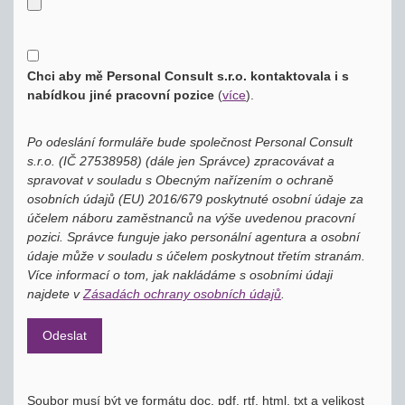
Chci aby mě Personal Consult s.r.o. kontaktovala i s
nabídkou jiné pracovní pozice
(
více
)
.
Po odeslání formuláře bude společnost Personal Consult
s.r.o. (IČ 27538958) (dále jen Správce) zpracovávat a
spravovat v souladu s Obecným nařízením o ochraně
osobních údajů (EU) 2016/679 poskytnuté osobní údaje za
účelem náboru zaměstnanců na výše uvedenou pracovní
pozici. Správce funguje jako personální agentura a osobní
údaje může v souladu s účelem poskytnout třetím stranám.
Více informací o tom, jak nakládáme s osobními údaji
najdete v
Zásadách ochrany osobních údajů
.
Soubor musí být ve formátu doc, pdf, rtf, html, txt a velikost