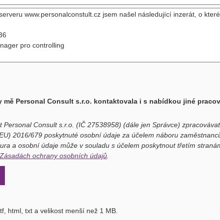
 mě Personal Consult s.r.o. kontaktovala i s nabídkou jiné praco
t Personal Consult s.r.o. (IČ 27538958) (dále jen Správce) zpracováv
(EU) 2016/679 poskytnuté osobní údaje za účelem náboru zaměstnanců
ura a osobní údaje může v souladu s účelem poskytnout třetím stranám
Zásadách ochrany osobních údajů
.
f, html, txt a velikost menší než 1 MB.