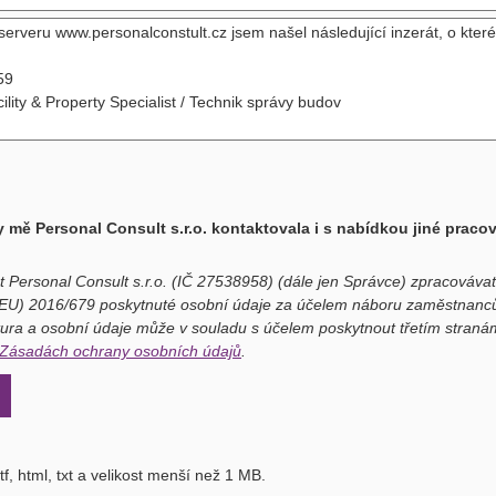
 mě Personal Consult s.r.o. kontaktovala i s nabídkou jiné praco
t Personal Consult s.r.o. (IČ 27538958) (dále jen Správce) zpracováv
(EU) 2016/679 poskytnuté osobní údaje za účelem náboru zaměstnanců
ura a osobní údaje může v souladu s účelem poskytnout třetím stranám
Zásadách ochrany osobních údajů
.
f, html, txt a velikost menší než 1 MB.