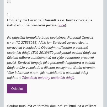
Chci aby mě Personal Consult s.r.o. kontaktovala i s
nabídkou jiné pracovní pozice
(
více
)
.
Po odeslání formuláře bude společnost Personal Consult
s.r.o. (IČ 27538958) (dále jen Správce) zpracovávat a
spravovat v souladu s Obecným nařízením o ochraně
osobních údajů (EU) 2016/679 poskytnuté osobní údaje za
účelem náboru zaměstnanců na výše uvedenou pracovní
pozici. Správce funguje jako personální agentura a osobní
údaje může v souladu s účelem poskytnout třetím stranám.
Více informací o tom, jak nakládáme s osobními údaji
najdete v
Zásadách ochrany osobních údajů
.
Soubor musí být ve formátu doc, pdf, rtf, html, txt a velikost