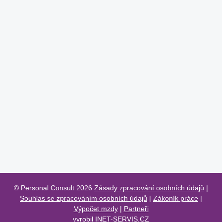
© Personal Consult 2026
Zásady zpracování osobních údajů
|
Souhlas se zpracováním osobních údajů
|
Zákoník práce
|
Výpočet mzdy
|
Partneři
vyrobil
INET-SERVIS.CZ