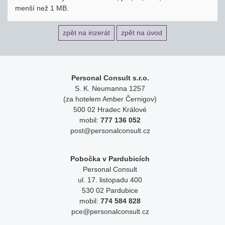
menší než 1 MB.
zpět na inzerát
zpět na úvod
Personal Consult s.r.o.
S. K. Neumanna 1257
(za hotelem Amber Černigov)
500 02 Hradec Králové
mobil:
777 136 052
post@personalconsult.cz
Pobočka v Pardubicích
Personal Consult
ul. 17. listopadu 400
530 02 Pardubice
mobil:
774 584 828
pce@personalconsult.cz