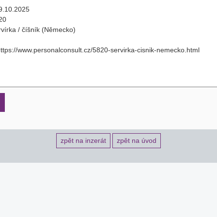
zpět na inzerát
zpět na úvod