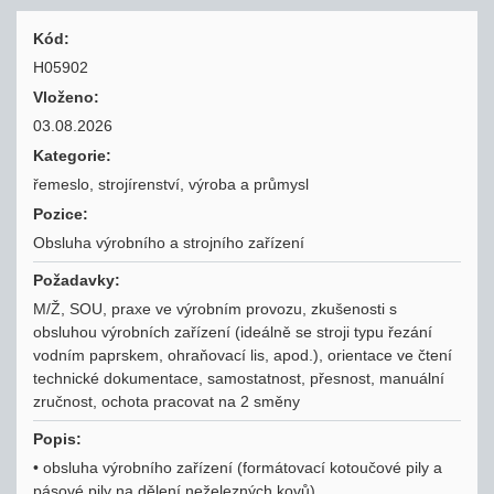
Kód:
H05902
Vloženo:
03.08.2026
Kategorie:
řemeslo, strojírenství, výroba a průmysl
Pozice:
Obsluha výrobního a strojního zařízení
Požadavky:
M/Ž, SOU, praxe ve výrobním provozu, zkušenosti s
obsluhou výrobních zařízení (ideálně se stroji typu řezání
vodním paprskem, ohraňovací lis, apod.), orientace ve čtení
technické dokumentace, samostatnost, přesnost, manuální
zručnost, ochota pracovat na 2 směny
Popis:
• obsluha výrobního zařízení (formátovací kotoučové pily a
pásové pily na dělení neželezných kovů)