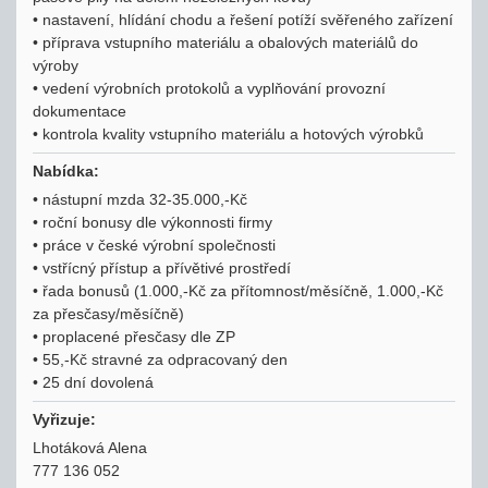
• nastavení, hlídání chodu a řešení potíží svěřeného zařízení
• příprava vstupního materiálu a obalových materiálů do
výroby
• vedení výrobních protokolů a vyplňování provozní
dokumentace
• kontrola kvality vstupního materiálu a hotových výrobků
Nabídka:
• nástupní mzda 32-35.000,-Kč
• roční bonusy dle výkonnosti firmy
• práce v české výrobní společnosti
• vstřícný přístup a přívětivé prostředí
• řada bonusů (1.000,-Kč za přítomnost/měsíčně, 1.000,-Kč
za přesčasy/měsíčně)
• proplacené přesčasy dle ZP
• 55,-Kč stravné za odpracovaný den
• 25 dní dovolená
Vyřizuje:
Lhotáková Alena
777 136 052