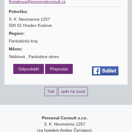
lhotakova@personalconsult.cz
Pobočka:
S. K. Neumanna 1257
500 02 Hradec Kralove
Region:
Pardubický kraj
Město:
Stéblová , Pardubice okres
Odpovědět
Přeposlat
Tisk
zpět na úvod
Personal Consult s.r.o.
S. K. Neumanna 1257
(za hotelem Amber Černigov)